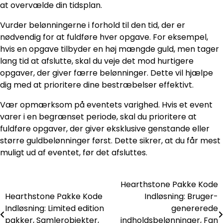
at overvælde din tidsplan.
Vurder belønningerne i forhold til den tid, der er
nødvendig for at fuldføre hver opgave. For eksempel,
hvis en opgave tilbyder en høj mængde guld, men tager
lang tid at afslutte, skal du veje det mod hurtigere
opgaver, der giver færre belønninger. Dette vil hjælpe
dig med at prioritere dine bestræbelser effektivt.
Vær opmærksom på eventets varighed. Hvis et event
varer i en begrænset periode, skal du prioritere at
fuldføre opgaver, der giver eksklusive genstande eller
større guldbelønninger først. Dette sikrer, at du får mest
muligt ud af eventet, før det afsluttes.
Hearthstone Pakke Kode
Post
Hearthstone Pakke Kode
Indløsning: Bruger-
navigation
Indløsning: Limited edition
genererede
pakker, Samlerobjekter,
indholdsbelønninger, Fan