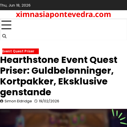
Skip
Thu, Jun 18, 2026
to
ximnasiapontevedra.com
content
Event Quest Priser
Hearthstone Event Quest
Priser: Guldbelønninger,
Kortpakker, Eksklusive
genstande
Simon Eldridge
19/02/2026