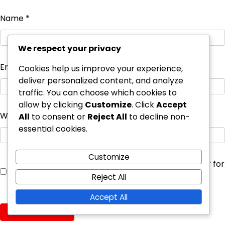
Name
*
We respect your privacy
Email
*
Cookies help us improve your experience,
deliver personalized content, and analyze
traffic. You can choose which cookies to
allow by clicking
Customize
. Click
Accept
Website
All
to consent or
Reject All
to decline non-
essential cookies.
Customize
Save my name, email, and website in this browser for
the next time I comment.
Reject All
Accept All