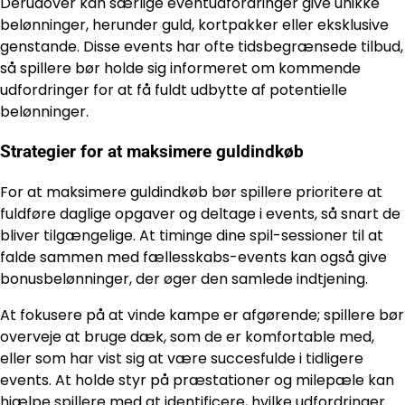
Derudover kan særlige eventudfordringer give unikke
belønninger, herunder guld, kortpakker eller eksklusive
genstande. Disse events har ofte tidsbegrænsede tilbud,
så spillere bør holde sig informeret om kommende
udfordringer for at få fuldt udbytte af potentielle
belønninger.
Strategier for at maksimere guldindkøb
For at maksimere guldindkøb bør spillere prioritere at
fuldføre daglige opgaver og deltage i events, så snart de
bliver tilgængelige. At timinge dine spil-sessioner til at
falde sammen med fællesskabs-events kan også give
bonusbelønninger, der øger den samlede indtjening.
At fokusere på at vinde kampe er afgørende; spillere bør
overveje at bruge dæk, som de er komfortable med,
eller som har vist sig at være succesfulde i tidligere
events. At holde styr på præstationer og milepæle kan
hjælpe spillere med at identificere, hvilke udfordringer