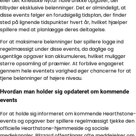
eller det Kinesiske Nytår have unikke opgaver, der
tilbyder eksklusive belønninger. Det er almindeligt, at
disse events følger en forudsigelig tidsplan, der finder
sted på lignende tidspunkter hvert år, hvilket hjælper
spillere med at planlægge deres deltagelse.
For at maksimere belønninger bør spillere logge ind
regelmæssigt under disse events, da daglige og
ugentlige opgaver kan akkumuleres, hvilket muliggør
større opsamling af præmier. At forblive engageret
gennem hele eventets varighed øger chancerne for at
tjene belønninger af højere niveau.
Hvordan man holder sig opdateret om kommende
events
For at holde sig informeret om kommende Hearthstone-
events og opgaver bør spillere regelmæssigt tjekke den
officielle Hearthstone-hjemmeside og sociale
mediekanaler. Blizzard offentliggør ofte meddelelser om