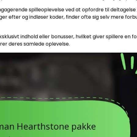
agerende spilleoplevelse ved at opfordre til deltagelse 
r efter og indløser koder, finder ofte sig selv mere forbu
lusivt indhold eller bonusser, hvilket giver spillere en for
rer deres samlede oplevelse.