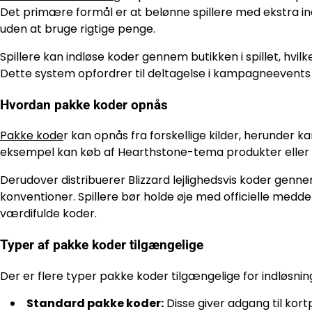
Det primære formål er at belønne spillere med ekstra in
uden at bruge rigtige penge.
Spillere kan indløse koder gennem butikken i spillet, hvil
Dette system opfordrer til deltagelse i kampagneevents og
Hvordan pakke koder opnås
Pakke kode
r kan opnås fra forskellige kilder, herunder
eksempel kan køb af Hearthstone-tema produkter eller de
Derudover distribuerer Blizzard lejlighedsvis koder gen
konventioner. Spillere bør holde øje med officielle medd
værdifulde koder.
Typer af pakke koder tilgængelige
Der er flere typer pakke koder tilgængelige for indløsnin
Standard pakke koder:
Disse giver adgang til kor