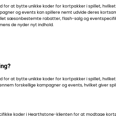
for at bytte unikke koder for kortpakker i spillet, hvilket
mpagner og events kan spillere nemt udvide deres kortsa
illet sæsonbestemte rabatter, flash-salg og eventspecifi
, mens de nyder nyt indhold.
ing?
d for at bytte unikke koder for kortpakker i spillet, hvilket
ennem forskellige kampagner og events, hvilket giver spi
ifikke koder i Hearthstone-klienten for at modtage kort