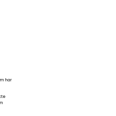
rm har
kte
em