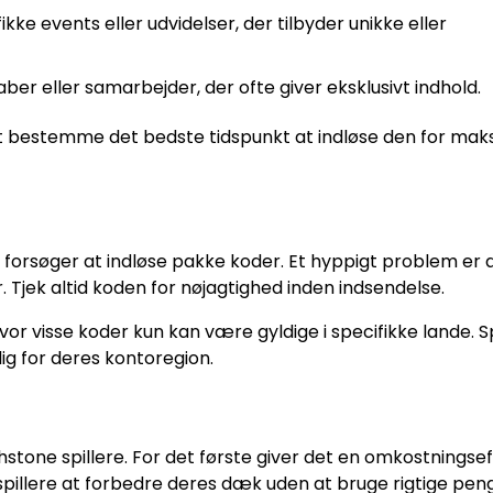
fikke events eller udvidelser, der tilbyder unikke eller
r eller samarbejder, der ofte giver eksklusivt indhold.
at bestemme det bedste tidspunkt at indløse den for mak
e forsøger at indløse pakke koder. Et hyppigt problem er 
r. Tjek altid koden for nøjagtighed inden indsendelse.
or visse koder kun kan være gyldige i specifikke lande. Sp
lig for deres kontoregion.
hstone spillere. For det første giver det en omkostningsef
 spillere at forbedre deres dæk uden at bruge rigtige pen