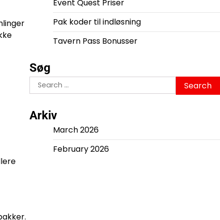
Event Quest Priser
Pak koder til indløsning
mlinger
kke
Tavern Pass Bonusser
Søg
Search
for:
Arkiv
March 2026
February 2026
llere
pakker.