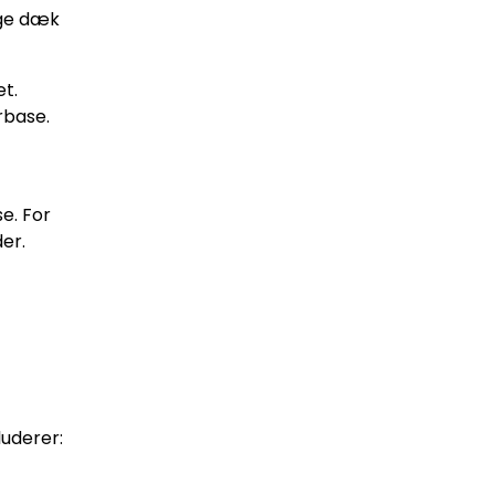
ige dæk
et.
rbase.
e. For
er.
luderer: