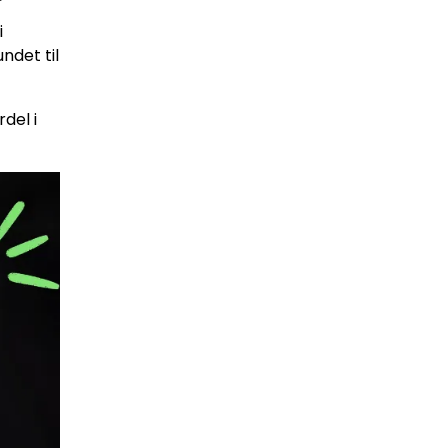
i
ndet til
del i