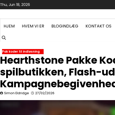
Skip
Thu, Jun 18, 2026
to
content
HJEM
HVEM VI ER
BLOGINDLÆG
KONTAKT OS
Pak koder til indløsning
Hearthstone Pakke Kod
spilbutikken, Flash-ud
Kampagnebegivenhe
Simon Eldridge
27/02/2026