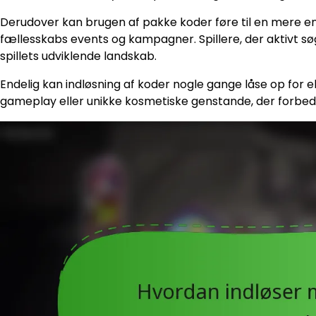
Derudover kan brugen af pakke koder føre til en mere eng
fællesskabs events og kampagner. Spillere, der aktivt søge
spillets udviklende landskab.
Endelig kan indløsning af koder nogle gange låse op for eksk
gameplay eller unikke kosmetiske genstande, der forbed