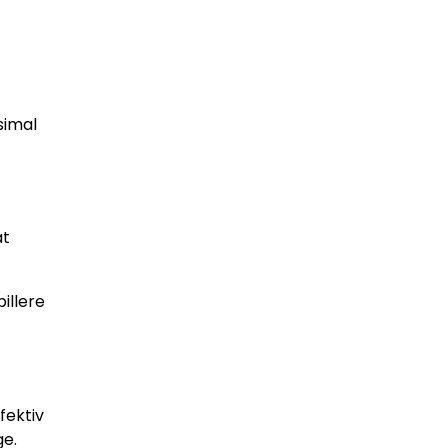
simal
at
illere
fektiv
ge.