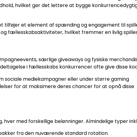
dhold, hvilket gør det lettere at bygge konkurrencedygt
ket tilføjer et element af spænding og engagement til spill
 fællesskabsaktiviteter, hvilket fremmer en livlig spille
 kampagneevents, særlige giveaways og fysiske merchandis
ltagelse i fællesskabs konkurrencer ofte give disse kod
nem sociale mediekampagner eller under større gaming
elelser for at maksimere deres chancer for at opnå disse
g, hver med forskellige belønninger. Almindelige typer ink
tpakker fra den nuværende standard rotation.