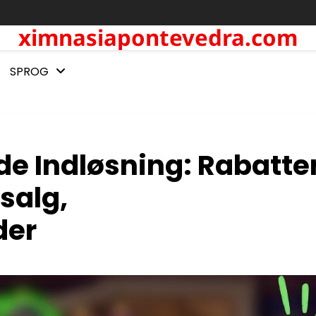
ximnasiapontevedra.com
SPROG
e Indløsning: Rabatter
salg,
der