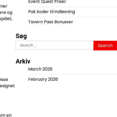
Event Quest Priser
oner
Pak koder til indløsning
ere og
pillet,
Tavern Pass Bonusser
Søg
Search
for:
Arkiv
March 2026
February 2026
Disse
designet
nem en