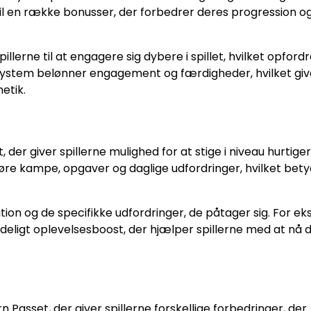
il en række bonusser, der forbedrer deres progression o
lerne til at engagere sig dybere i spillet, hvilket opfor
e system belønner engagement og færdigheder, hvilket giv
etik.
der giver spillerne mulighed for at stige i niveau hurtige
føre kampe, opgaver og daglige udfordringer, hvilket bety
ion og de specifikke udfordringer, de påtager sig. For e
deligt oplevelsesboost, der hjælper spillerne med at nå 
Passet, der giver spillerne forskellige forbedringer, der