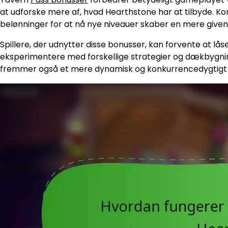
at udforske mere af, hvad Hearthstone har at tilbyde. K
belønninger for at nå nye niveauer skaber en mere give
Spillere, der udnytter disse bonusser, kan forvente at lås
eksperimentere med forskellige strategier og dækbygning
fremmer også et mere dynamisk og konkurrencedygtigt mi