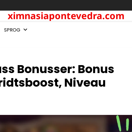
ximnasiapontevedra.com
SPROG
ass Bonusser: Bonus
ridtsboost, Niveau