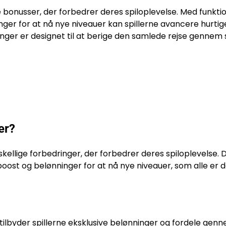
e bonusser, der forbedrer deres spiloplevelse. Med funkti
er for at nå nye niveauer kan spillerne avancere hurtig
nger er designet til at berige den samlede rejse gennem s
er?
skellige forbedringer, der forbedrer deres spiloplevelse. 
oost og belønninger for at nå nye niveauer, som alle er 
tilbyder spillerne eksklusive belønninger og fordele gen