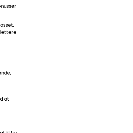
onusser
asset.
lettere
ande,
d at
 til for