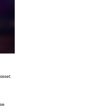
asset.
sse