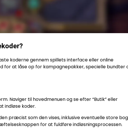
ekoder?
aste koderne gennem spillets interface eller online
ed for at låse op for kampagnepakker, specielle bundter 
rm. Naviger til hovedmenuen og se efter “Butik” eller
at indløse koder.
koden præcist som den vises, inklusive eventuelle store bo
ekræftelsesknappen for at fuldføre indløsningsprocessen.