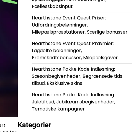
Fællesskabsinput
Hearthstone Event Quest Priser:
Udfordringsbelønninger,
Milepælspræstationer, Særlige bonusser
Hearthstone Event Quest Præmier:
Lagdelte belønninger,
Fremskridtsbonusser, Milepælsgaver
Hearthstone Pakke Kode Indløsning:
Sæsonbegivenheder, Begrænsede tids
tilbud, Eksklusive skins
Hearthstone Pakke Kode Indløsning:
Juletilbud, Jubilæumsbegivenheder,
Tematiske kampagner
Kategorier
ært