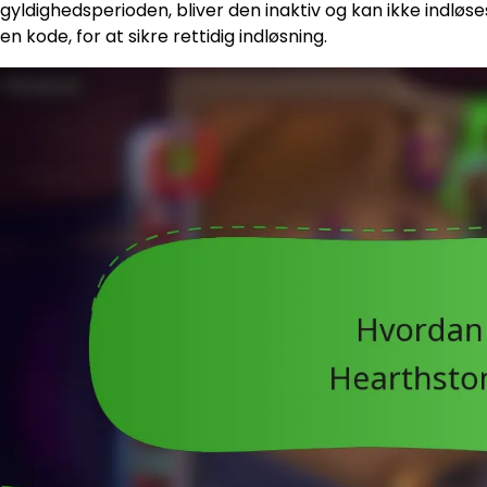
gyldighedsperioden, bliver den inaktiv og kan ikke indløs
en kode, for at sikre rettidig indløsning.