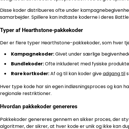
Disse koder distribueres ofte under kampagnebegivenheder
samarbejder. Spillere kan indtaste koderne i deres Battle
Typer af Hearthstone-pakkekoder
Der er flere typer Hearthstone-pakkekoder, som hver tjen
Kampagnekoder:
Givet under særlige begivenhed
Bundlekoder:
Ofte inkluderet med fysiske produkter e
Rare kortkoder:
Af og til kan koder give
adgang til
s
Hver type kode har sin egen indløsningsproces og kan ha
regionale restriktioner.
Hvordan pakkekoder genereres
Pakkekoder genereres gennem en sikker proces, der styr
algoritmer, der sikrer, at hver kode er unik og ikke kan d