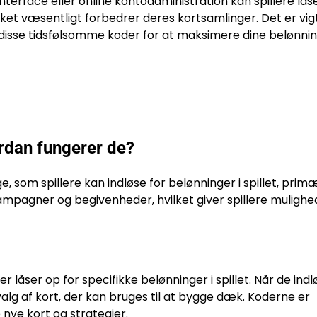
nterface eller online kontoadministration kan spillere lås
et væsentligt forbedrer deres kortsamlinger. Det er vigt
disse tidsfølsomme koder for at maksimere dine belønnin
rdan fungerer de?
, som spillere kan indløse for
belønninger i
spillet, prim
mpagner og begivenheder, hvilket giver spillere mulighed
låser op for specifikke belønninger i spillet. Når de indl
valg af kort, der kan bruges til at bygge dæk. Koderne er
e nye kort og strategier.