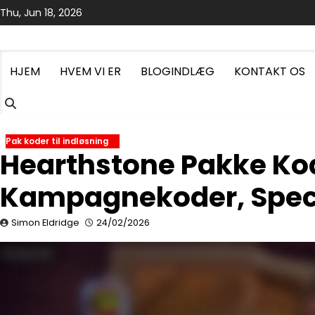
Skip
Thu, Jun 18, 2026
to
content
HJEM
HVEM VI ER
BLOGINDLÆG
KONTAKT OS
Pak koder til indløsning
Hearthstone Pakke Kod
Kampagnekoder, Speci
Simon Eldridge
24/02/2026