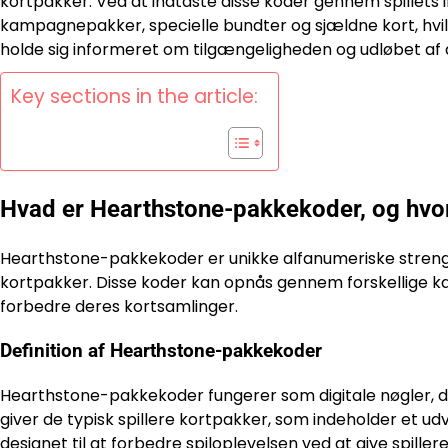
kortpakker. Ved at indtaste disse koder gennem spillets i
kampagnepakker, specielle bundter og sjældne kort, hvilk
holde sig informeret om tilgængeligheden og udløbet af 
Key sections in the article:
Hvad er Hearthstone-pakkekoder, og hvo
Hearthstone-pakkekoder er unikke alfanumeriske strenge
kortpakker. Disse koder kan opnås gennem forskellige ka
forbedre deres kortsamlinger.
Definition af Hearthstone-pakkekoder
Hearthstone-pakkekoder fungerer som digitale nøgler, der 
giver de typisk spillere kortpakker, som indeholder et ud
designet til at forbedre spiloplevelsen ved at give spiller